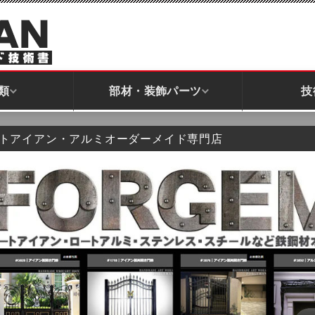
類
部材・装飾パーツ
技
トアイアン・アルミオーダーメイド専門店
フェンス｜直線
階段フェンス｜斜め
パネル全般｜スクリーン
窓面格子パネル