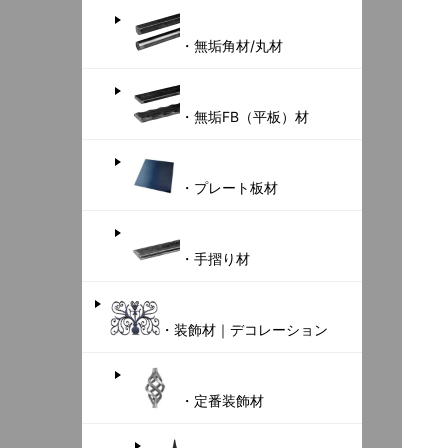
・無垢角材/丸材
・無垢FB（平板）材
・プレート板材
・手摺り材
・装飾材｜デコレーション
・定番装飾材