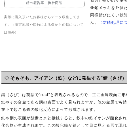
る方が多いのが事
錆の報告率｜弊社商品
亜鉛メッキを外側
同様錆びにくい状
実際に購入頂いたお客様からデータ収集してま
ん。
⇒防錆処理に
す。（塩害地域や接触による傷からの錆について
は除外）
◇ そもそも、アイアン（鉄）などに発生する”錆（さび）
錆（さび）は英語で”rust”と表現されるもので、主に金属表面
鉄やその合金である鋼の表面でよく見られますが、他の金属でも
在下で起こる鉄の酸化反応によって形成されます。
鉄や鋼の表面が酸素と水と接触すると、鉄中の鉄イオンが酸化さ
化合物が生成されます。この酸化鉄が錆として目に見える形で現