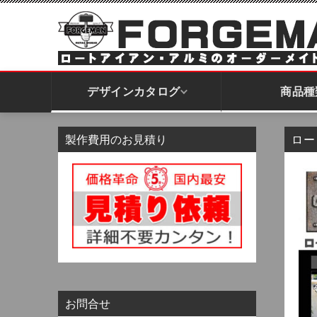
デザインカタログ
商品種
製作費用のお見積り
ロー
開き門扉｜スイングドア
引戸門扉｜スライドドア
アーチ｜ゲート
お問合せ