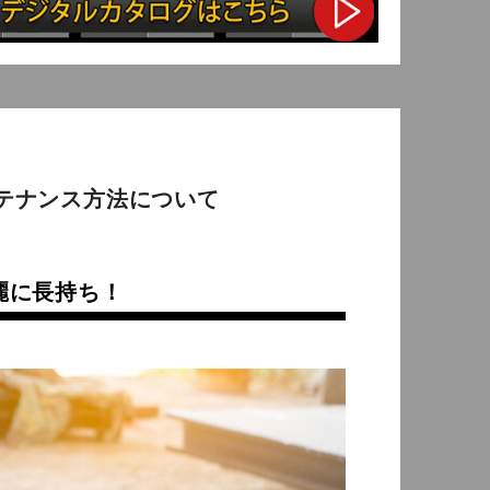
本締り錠
キーレス錠
テナンス方法について
電気錠
ポリカ板
麗に長持ち！