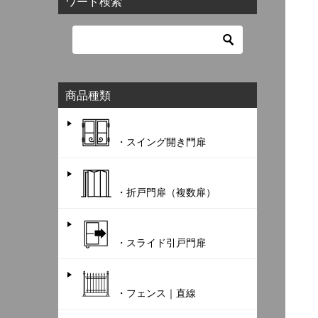
ワード検索
商品種類
・スイング開き門扉
・折戸門扉（複数扉）
・スライド引戸門扉
・フェンス｜直線