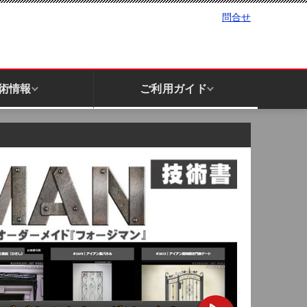
問合せ
術情報
ご利用ガイド
手すり｜ハンドレール
庇｜キャノピー
柱関連