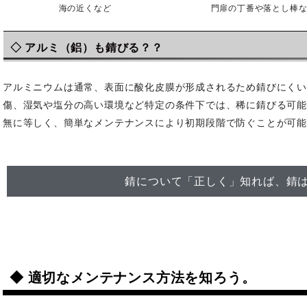
海の近くなど
門扉の丁番や落とし棒
◇ アルミ（鋁）も錆びる？？
アルミニウムは通常、表面に酸化皮膜が形成されるため錆びにく
傷、湿気や塩分の高い環境など特定の条件下では、稀に錆びる可
無に等しく、簡単なメンテナンスにより初期段階で防ぐことが可
錆について「
正しく」知れば、錆
◆ 適切なメンテナンス方法を知ろう。