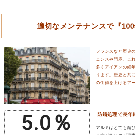
適切なメンテナンスで『10
フランスなど歴史
ェンスや門扉。これ
多くアイアンの経
ります。歴史と共
の価値を上げるア
0.2
％
防錆処理で長年
アルミはとても錆