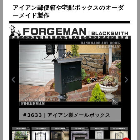
アイアン郵便箱や宅配ボックスのオーダ
ーメイド製作
＃3744｜ユニークなアイアン製郵便箱
＃0526-A｜アイアン製郵便箱
＃1548｜アイアン製宅配ボックス
＃3633｜アイアン製メールボックス
＃3744｜ユニークなアイアン製郵便箱
＃0526-A｜アイアン製郵便箱