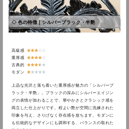
◇ 色の特徴｜シルバー
ブラック・半艶
高級感





重厚感





古典的





モダン





上品な光沢と落ち着いた重厚感が魅力の「シルバーブ
ラック・半艶」。ブラックの深みにシルバーエイジン
グの表情が加わることで、華やかさとクラシック感を
両立した仕上がりです。程よい艶が空間に洗練された
印象を与え、さりげなく存在感を放ちます。モダンに
も伝統的なデザインにも調和する、バランスの取れた