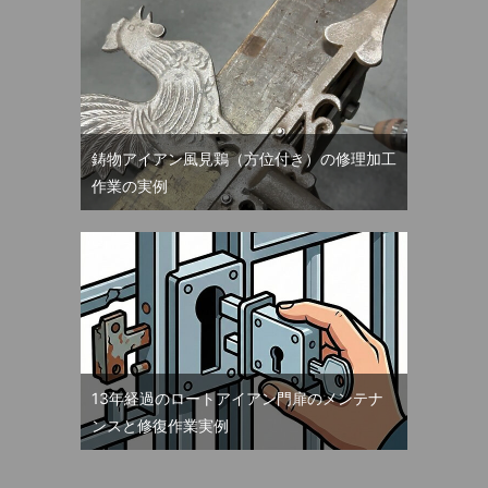
鋳物アイアン風見鶏（方位付き）の修理加工
作業の実例
13年経過のロートアイアン門扉のメンテナ
ンスと修復作業実例