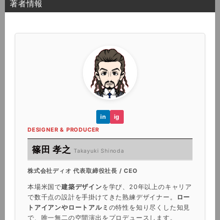
著者情報
in
ig
DESIGNER & PRODUCER
篠田 孝之
Takayuki Shinoda
株式会社ディオ 代表取締役社長 / CEO
本場米国で
建築デザイン
を学び、20年以上のキャリア
で数千点の設計を手掛けてきた熟練デザイナー。
ロー
トアイアンやロートアルミ
の特性を知り尽くした知見
で、唯一無二の空間演出をプロデュースします。