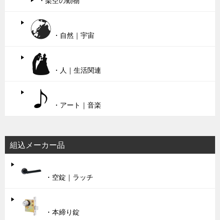
・架空の動物
・自然｜宇宙
・人｜生活関連
・アート｜音楽
組込メーカー品
・空錠｜ラッチ
・本締り錠