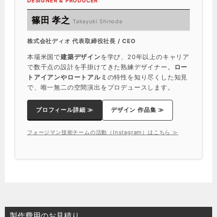
DESIGNER & PRODUCER
篠田 孝之
Takayuki Shinoda
株式会社ディオ 代表取締役社長 / CEO
本場米国で
建築デザイン
を学び、20年以上のキャリア
で数千点の設計を手掛けてきた熟練デザイナー。
ロー
トアイアンやロートアルミ
の特性を知り尽くした知見
で、唯一無二の空間演出をプロデュースします。
プロフィール詳細 ≫
デザイン 作品集 ≫
フォージマン技術チームの活動（Instagram）はこちら ≫
製作費用のお見積り