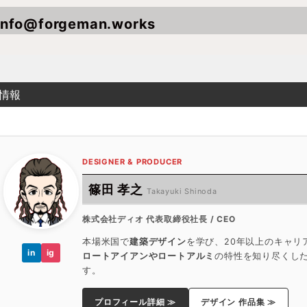
info@forgeman.works
情報
DESIGNER & PRODUCER
篠田 孝之
Takayuki Shinoda
株式会社ディオ 代表取締役社長 / CEO
本場米国で
建築デザイン
を学び、20年以上のキャリ
in
ig
ロートアイアンやロートアルミ
の特性を知り尽くし
す。
プロフィール詳細 ≫
デザイン 作品集 ≫