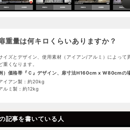
ブラケット｜棚受け
扉重量は何キロくらいありますか？
取っ手｜ハンドル
サイズとデザイン、使用素材（アイアン/アルミ）によって異
閂｜掛け金
ど重くなります。
例）価格帯『Ｃ』デザイン、扉寸法H160cm x W80cmの
アイアン製：約20kg
アルミ製：約12kg
の記事を書いている人