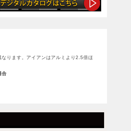
本締り錠
キーレス錠
なります。アイアンはアルミより2.5倍ほ
電気錠
場合
ポリカ板