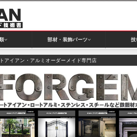
類
部材・装飾パーツ
技
トアイアン・アルミオーダーメイド専門店
フェンス｜直線
階段フェンス｜斜め
パネル全般｜スクリーン
窓面格子パネル