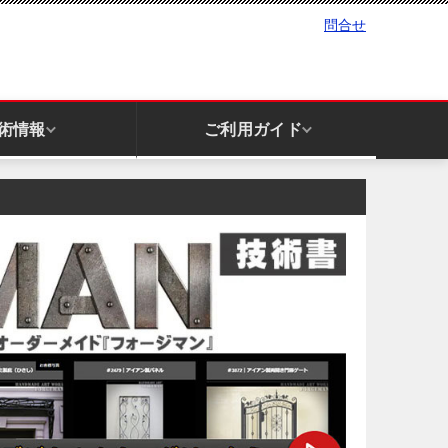
問合せ
術情報
ご利用ガイド
手すり｜ハンドレール
庇｜キャノピー
柱関連