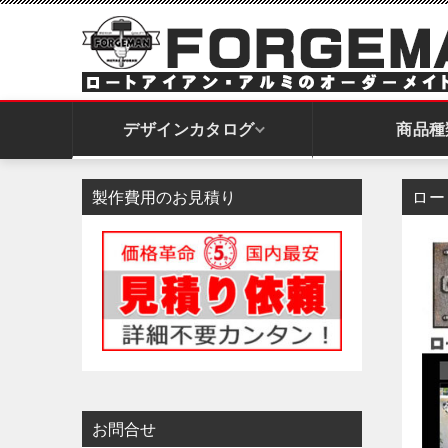
デザインカタログ
商品種
製作費用のお見積り
ロー
開き門扉｜スイングドア
引戸門扉｜スライドドア
アーチ｜ゲート
お問合せ