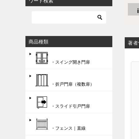
ワード検索
商品種類
著者
・スイング開き門扉
・折戸門扉（複数扉）
・スライド引戸門扉
・フェンス｜直線