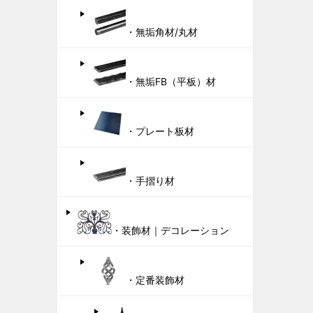
・無垢角材/丸材
・無垢FB（平板）材
・プレート板材
・手摺り材
・装飾材｜デコレーション
・定番装飾材