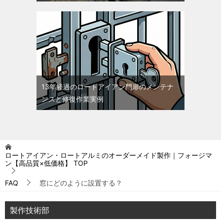
13年経過のロートアイアン門扉のメンテナ
ンスと修復作業実例
ロートアイアン・ロートアルミのオーダーメイド製作｜フォージマ
ン【高品質×低価格】
TOP
FAQ
窓にどのように設置する？
製作技術部