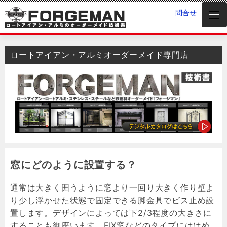
問合せ
ロートアイアン・アルミオーダーメイド専門店
窓にどのように設置する？
通常は大きく囲うように窓より一回り大きく作り壁よ
り少し浮かせた状態で固定できる脚金具でビス止め設
置します。デザインによっては下2/3程度の大きさに
することも御座います。FIX窓などのタイプにははめ