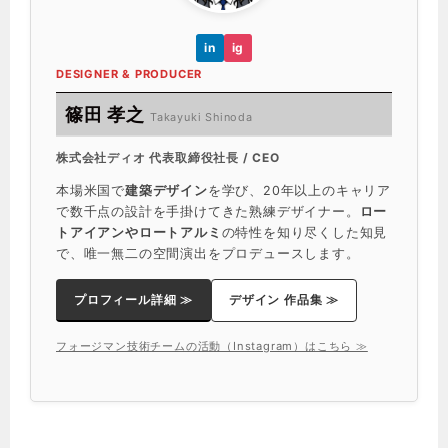
in
ig
DESIGNER & PRODUCER
篠田 孝之
Takayuki Shinoda
株式会社ディオ 代表取締役社長 / CEO
本場米国で
建築デザイン
を学び、20年以上のキャリア
で数千点の設計を手掛けてきた熟練デザイナー。
ロー
トアイアンやロートアルミ
の特性を知り尽くした知見
で、唯一無二の空間演出をプロデュースします。
プロフィール詳細 ≫
デザイン 作品集 ≫
フォージマン技術チームの活動（Instagram）はこちら ≫