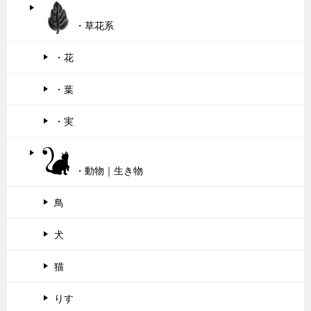
・草花系
・花
・葉
・実
・動物｜生き物
鳥
犬
猫
りす