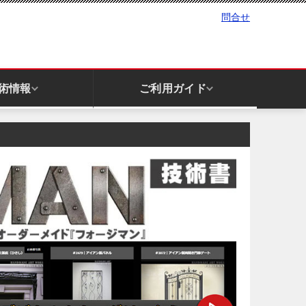
問合せ
術情報
ご利用ガイド
手すり｜ハンドレール
庇｜キャノピー
柱関連