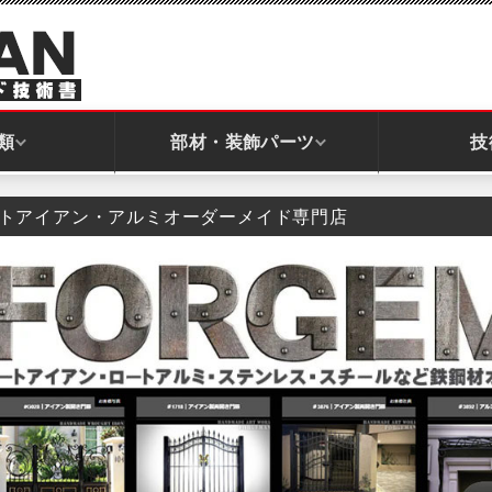
類
部材・装飾パーツ
技
トアイアン・アルミオーダーメイド専門店
フェンス｜直線
階段フェンス｜斜め
パネル全般｜スクリーン
窓面格子パネル