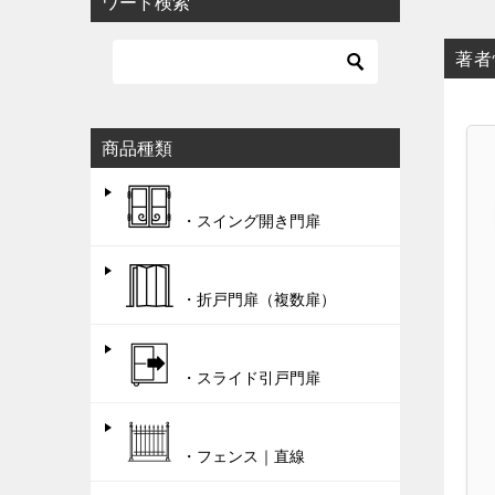
ワード検索
著者
商品種類
・スイング開き門扉
・折戸門扉（複数扉）
・スライド引戸門扉
・フェンス｜直線