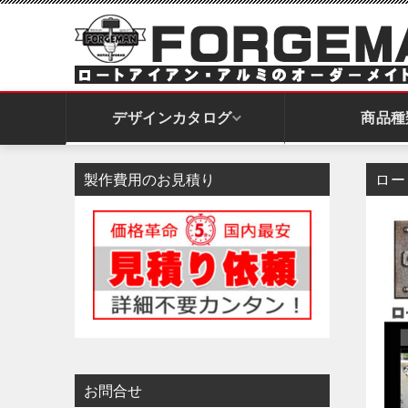
デザインカタログ
商品種
製作費用のお見積り
ロー
開き門扉｜スイングドア
引戸門扉｜スライドドア
アーチ｜ゲート
お問合せ