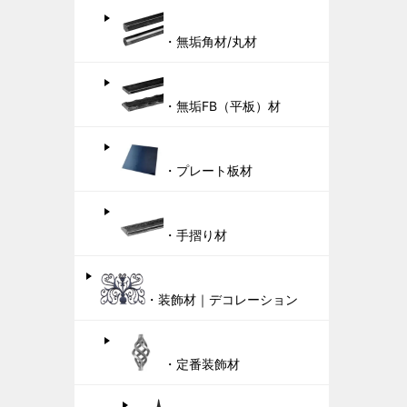
・無垢角材/丸材
・無垢FB（平板）材
・プレート板材
・手摺り材
・装飾材｜デコレーション
・定番装飾材