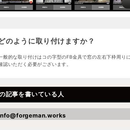
ブラケット｜棚受け
どのように取り付けますか？
取っ手｜ハンドル
一般的な取り付けはコの字型のFB金具で窓の左右下枠周り
閂｜掛け金
確認いただく必要がございます。
の記事を書いている人
info@forgeman.works