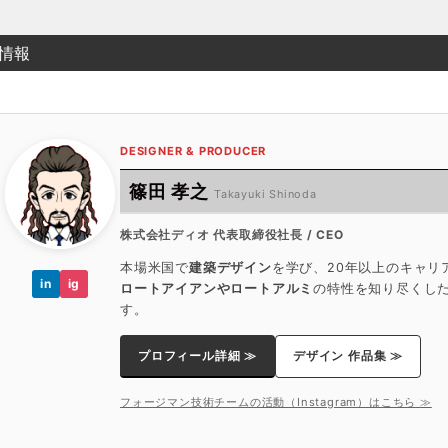
情報
DESIGNER & PRODUCER
篠田 孝之
Takayuki Shinoda
株式会社ディオ 代表取締役社長 / CEO
本場米国で
建築デザイン
を学び、20年以上のキャリ
in
ig
ロートアイアンやロートアルミ
の特性を知り尽くし
す。
プロフィール詳細 ≫
デザイン 作品集 ≫
フォージマン技術チームの活動（Instagram）はこちら ≫