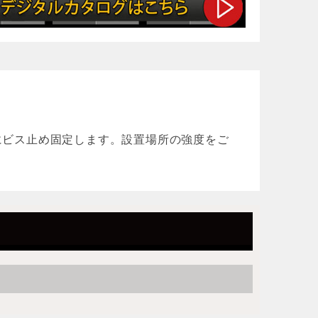
本締り錠
キーレス錠
にビス止め固定します。設置場所の強度をご
電気錠
ポリカ板