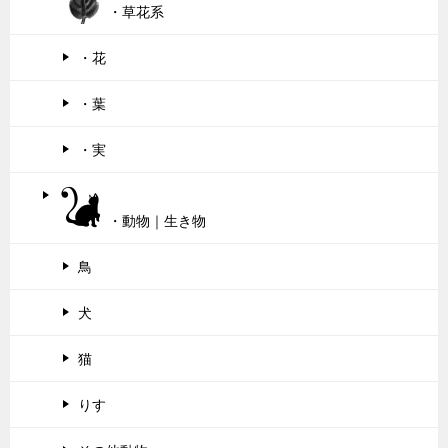
・草花系
・花
・葉
・実
・動物｜生き物
鳥
犬
猫
りす