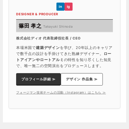
in
ig
DESIGNER & PRODUCER
篠田 孝之
Takayuki Shinoda
株式会社ディオ 代表取締役社長 / CEO
本場米国で
建築デザイン
を学び、20年以上のキャリア
で数千点の設計を手掛けてきた熟練デザイナー。
ロー
トアイアンやロートアルミ
の特性を知り尽くした知見
で、唯一無二の空間演出をプロデュースします。
プロフィール詳細 ≫
デザイン 作品集 ≫
フォージマン技術チームの活動（Instagram）はこちら ≫